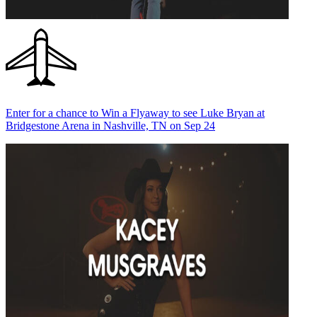
Enter for a chance to Win a Flyaway to see Luke Bryan at
Bridgestone Arena in Nashville, TN on Sep 24