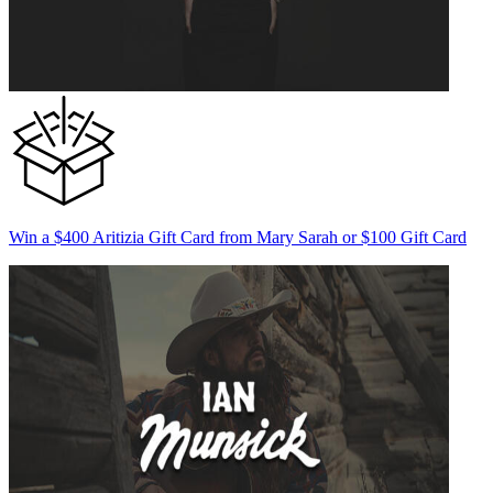
Win a $400 Aritizia Gift Card from Mary Sarah or $100 Gift Card