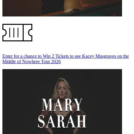
Enter for a chance to Win 2 Tickets to see Kacey Musgraves on the
Middle of Nowhere Tour 2026