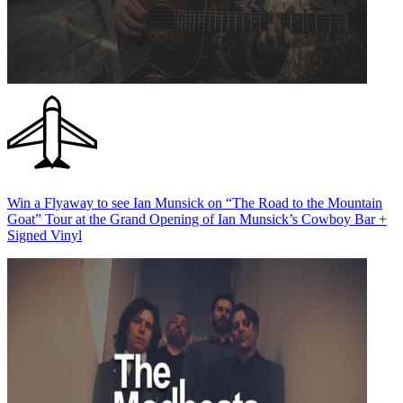
Win a Flyaway to see Ian Munsick on “The Road to the Mountain
Goat” Tour at the Grand Opening of Ian Munsick’s Cowboy Bar +
Signed Vinyl