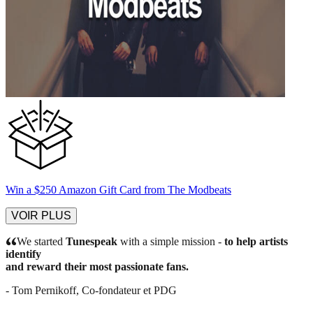
Win a $250 Amazon Gift Card from The Modbeats
VOIR PLUS
We started
Tunespeak
with a simple mission -
to help artists
identify
and reward their most passionate fans.
- Tom Pernikoff,
Co-fondateur et PDG